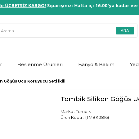
erde ÜCRETSİZ KARGO!
Siparişinizi Hafta içi 16:00'ya kadar ve
r
Beslenme Ürünleri
Banyo & Bakım
Yed
n Göğüs Ucu Koruyucu Seti İkili
Tombik Silikon Göğüs Uc
Marka
:
Tombik
(TMBK0816)