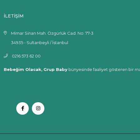
İLETİŞİM
Mimar Sinan Mah. Özgürlük Cad. No: 77-3
34935 - Sultanbeyli / İstanbul
0216 573 62 00
Bebeğim Olacak,
Grup Baby
bünyesinde faaliyet gösteren bir ma