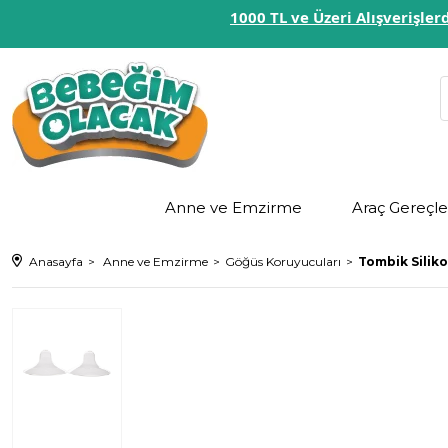
1000 TL ve Üzeri Alışverişl
Anne ve Emzirme
Araç Gereçle
Anasayfa
Anne ve Emzirme
Göğüs Koruyucuları
Tombik Siliko