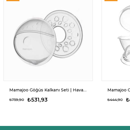
Mamajoo Göğüs Kalkanı Seti | Hava Dolaşımlı
₺531,93
₺
₺759,90
₺444,90