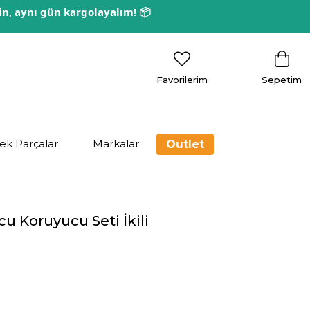
rin, aynı gün kargolayalım! 📦
Favorilerim
Sepetim
ek Parçalar
Markalar
Outlet
u Koruyucu Seti İkili