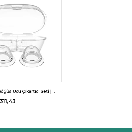
Mamajoo Göğüs Ucu Çıkartıcı Seti | Sterilizasyon & Saklama Kabı Hediyeli
311,43