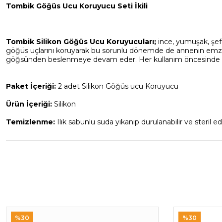
Tombik Göğüs Ucu Koruyucu Seti İkili
Tombik Silikon Göğüs Ucu Koruyucuları;
ince, yumuşak, şe
göğüs uçlarını koruyarak bu sorunlu dönemde de annenin emzi
göğsünden beslenmeye devam eder. Her kullanım öncesinde steri
Paket İçeriği:
2 adet Silikon Göğüs ucu Koruyucu
Ürün İçeriği:
Silikon
Temizlenme:
Ilık sabunlu suda yıkanıp durulanabilir ve steril edi
%30
%30