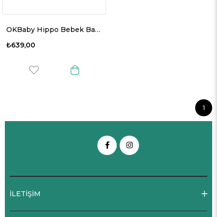
OKBaby Hippo Bebek Banyo Duş Şapkası A. Gri
₺639,00
1
İLETİŞİM