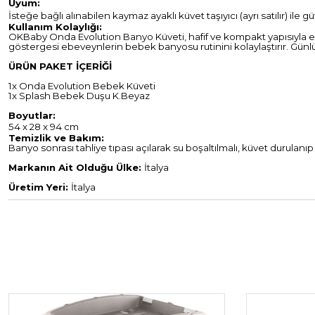
Uyum:
İsteğe bağlı alınabilen kaymaz ayaklı küvet taşıyıcı (ayrı satılır) ile gü
Kullanım Kolaylığı:
OKBaby Onda Evolution Banyo Küveti, hafif ve kompakt yapısıyla evin
göstergesi ebeveynlerin bebek banyosu rutinini kolaylaştırır. Günl
ÜRÜN PAKET İÇERİĞİ
1x Onda Evolution Bebek Küveti
1x Splash Bebek Duşu K.Beyaz
Boyutlar:
54 x 28 x 94 cm
Temizlik ve Bakım:
Banyo sonrası tahliye tıpası açılarak su boşaltılmalı, küvet durulanıp
Markanın Ait Olduğu Ülke:
İtalya
Üretim Yeri:
İtalya