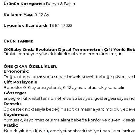
Ürünün Kategorisi:
Banyo & Bakım
Kullanım Yaşı:
0 -12 Ay
Uygunluk Standardı:
TS EN 17022
ÜRÜN TANIMI:
OKBaby Onda Evolution Dijital Termometreli Çift Yönlü Beb
Fitalat içermeyen yüksek kaliteli malzemelerden üretilmiştir.
ÖNE ÇIKAN ÖZELLİKLER:
Ergonomik:
bebek küveti
Doğru oturma pozisyonu sunan
bebeğe güvenli ve k
Çift Pozisyonlu:
Bebekler 0–6 ay arası yatarak, 6–12 ay arası oturarak yıkanabilir.
Gösterge:
Entegre likit kristal termometre ve su seviyesi göstergesi sayesind
Destek:
Üç destek noktasıyla bebeğin sabit kalmasına yardımcı olur, ebevey
Kaydırmaz:
Yumuşak, kaydırmaz oturma alanı bebeğe konfor ve güvenlik sağla
Pratik:
Bebek yıkama küveti
,
emniyet anahtarlı tahliye tıpası ile su hızlı 