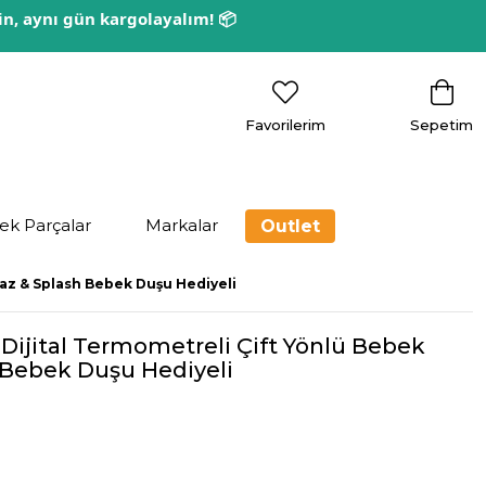
rin, aynı gün kargolayalım! 📦
Favorilerim
Sepetim
ek Parçalar
Markalar
Outlet
yaz & Splash Bebek Duşu Hediyeli
ijital Termometreli Çift Yönlü Bebek
 Bebek Duşu Hediyeli