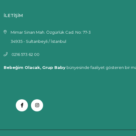
İLETİŞİM
Mimar Sinan Mah. Özgürlük Cad. No: 77-3
34935 - Sultanbeyli / İstanbul
0216 573 62 00
Bebeğim Olacak,
Grup Baby
bünyesinde faaliyet gösteren bir ma