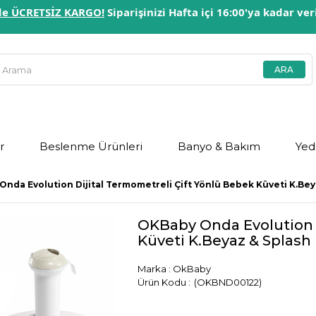
erde ÜCRETSİZ KARGO!
Siparişinizi Hafta içi 16:00'ya kadar ve
r
Beslenme Ürünleri
Banyo & Bakım
Yed
nda Evolution Dijital Termometreli Çift Yönlü Bebek Küveti K.Be
OKBaby Onda Evolution D
Küveti K.Beyaz & Splash
Marka
:
OkBaby
(OKBND00122)