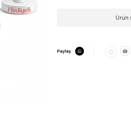
Ürün 
›
Paylaş