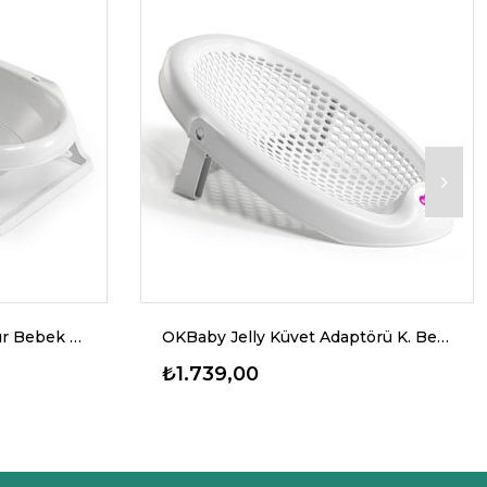
OKBaby Onda Slim Katlanır Bebek Küveti K.Beyaz
OKBaby Jelly Küvet Adaptörü K. Beyaz
₺1.739,00