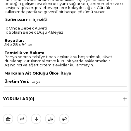
bebeğin gelişim evrelerine uyum sağlarken, termometre ve su
seviyesi göstergesi ebeveynlere kolaylık sağlar. Günlük
kullanımda pratik ve güvenli bir banyo çözümü sunar.
ÜRÜN PAKET İÇERİĞİ
1x Onda Bebek Küveti
1x Splash Bebek Duşu K.Beyaz
Boyutlar:
54 x 28 x 94 cm
Temizlik ve Bakım:
Banyo sonrası tahliye tıpası açılarak su boşaltılmalı, küvet
durulanıp kurulanmalıdır ve kuru bir yerde saklanmalıdır.
Aşındırıcı ve ağartıcı temizleyiciler kullanmayın.
Markanın Ait Olduğu Ülke:
İtalya
Üretim Yeri:
İtalya
YORUMLAR
(0)