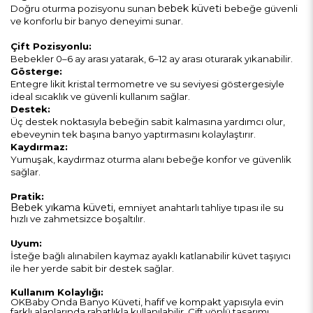
bebek küveti
Doğru oturma pozisyonu sunan
bebeğe güvenli
ve konforlu bir banyo deneyimi sunar.
Çift Pozisyonlu:
Bebekler 0–6 ay arası yatarak, 6–12 ay arası oturarak yıkanabilir.
Gösterge:
Entegre likit kristal termometre ve su seviyesi göstergesiyle
ideal sıcaklık ve güvenli kullanım sağlar.
Destek:
Üç destek noktasıyla bebeğin sabit kalmasına yardımcı olur,
ebeveynin tek başına banyo yaptırmasını kolaylaştırır.
Kaydırmaz:
Yumuşak, kaydırmaz oturma alanı bebeğe konfor ve güvenlik
sağlar.
Pratik:
Bebek yıkama küveti,
emniyet anahtarlı tahliye tıpası ile su
hızlı ve zahmetsizce boşaltılır.
Uyum:
İsteğe bağlı alınabilen kaymaz ayaklı katlanabilir küvet taşıyıcı
ile her yerde sabit bir destek sağlar.
Kullanım Kolaylığı:
OKBaby Onda Banyo Küveti, hafif ve kompakt yapısıyla evin
farklı alanlarında rahatlıkla kullanılabilir. Çift yönlü tasarımı