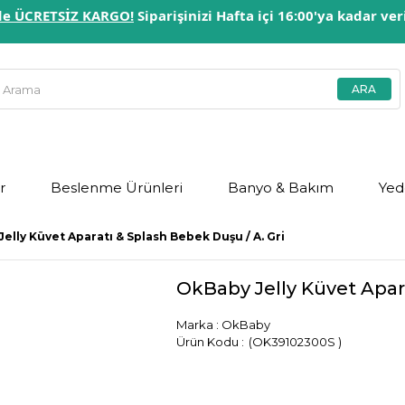
erde ÜCRETSİZ KARGO!
Siparişinizi Hafta içi 16:00'ya kadar ve
r
Beslenme Ürünleri
Banyo & Bakım
Yed
elly Küvet Aparatı & Splash Bebek Duşu / A. Gri
OkBaby Jelly Küvet Apara
Marka
:
OkBaby
(OK39102300S )