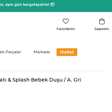
rin, aynı gün kargolayalım! 📦
Favorilerim
Sepetim
ek Parçalar
Markalar
Outlet
tı & Splash Bebek Duşu / A. Gri