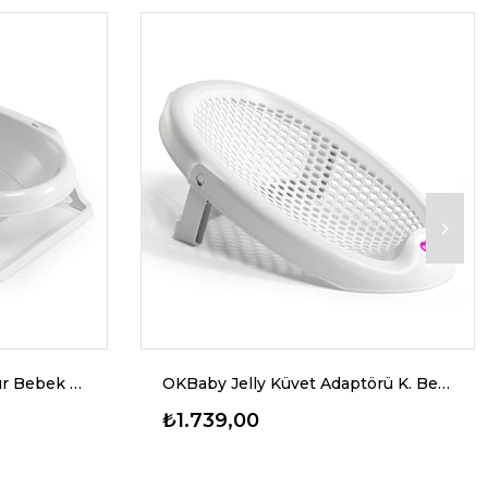
OKBaby Onda Slim Katlanır Bebek Küveti K.Beyaz
OKBaby Jelly Küvet Adaptörü K. Beyaz
₺1.739,00