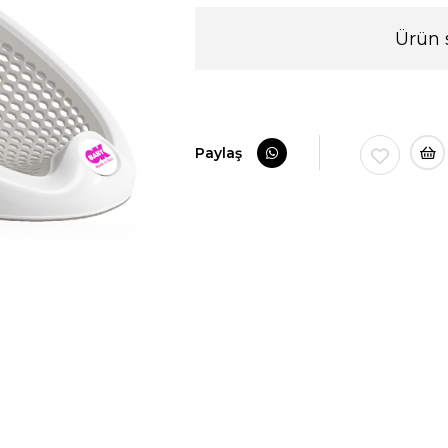
Ürün 
›
Paylaş