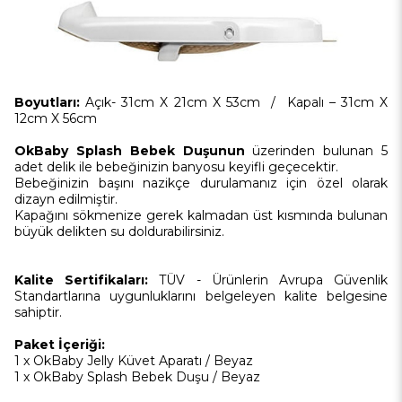
Boyutları:
Açık- 31cm X 21cm X 53cm / Kapalı – 31cm X
12cm X 56cm
OkBaby Splash Bebek Duşunun
üzerinden bulunan 5
adet delik ile bebeğinizin banyosu keyifli geçecektir.
Bebeğinizin başını nazikçe durulamanız için özel olarak
dizayn edilmiştir.
Kapağını sökmenize gerek kalmadan üst kısmında bulunan
büyük delikten su doldurabilirsiniz.
Kalite Sertifikaları:
TÜV - Ürünlerin Avrupa Güvenlik
Standartlarına uygunluklarını belgeleyen kalite belgesine
sahiptir.
Paket İçeriği:
1 x OkBaby Jelly Küvet Aparatı / Beyaz
1 x OkBaby Splash Bebek Duşu / Beyaz