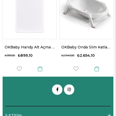
OKBaby Handy Alt Açma Minderi
OKBaby Onda Slim Katlanır Bebek Küveti K.Beyaz
9,10
₺2.654,10
₺1.5
₺2.949,00
₺1.739,00
İLETİŞİM