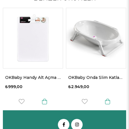
OKBaby Handy Alt Açma Minderi
OKBaby Onda Slim Katlanır Bebek Küveti K.Beyaz
₺999,00
₺2.949,00