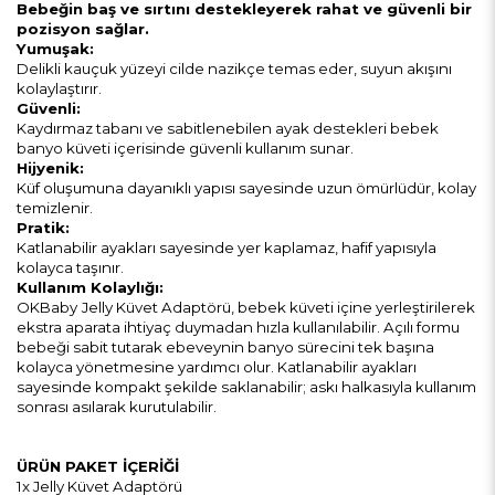
Bebeğin baş ve sırtını destekleyerek rahat ve güvenli bir
pozisyon sağlar.
Yumuşak:
Delikli kauçuk yüzeyi cilde nazikçe temas eder, suyun akışını
kolaylaştırır.
Güvenli:
Kaydırmaz tabanı ve sabitlenebilen ayak destekleri bebek
banyo küveti içerisinde güvenli kullanım sunar.
Hijyenik:
Küf oluşumuna dayanıklı yapısı sayesinde uzun ömürlüdür, kolay
temizlenir.
Pratik:
Katlanabilir ayakları sayesinde yer kaplamaz, hafif yapısıyla
kolayca taşınır.
Kullanım Kolaylığı:
OKBaby
Jelly Küvet Adaptörü, bebek küveti içine yerleştirilerek
ekstra aparata ihtiyaç duymadan hızla kullanılabilir. Açılı formu
bebeği sabit tutarak ebeveynin banyo sürecini tek başına
kolayca yönetmesine yardımcı olur. Katlanabilir ayakları
sayesinde kompakt şekilde saklanabilir; askı halkasıyla kullanım
sonrası asılarak kurutulabilir.
ÜRÜN PAKET İÇERİĞİ
1x Jelly Küvet Adaptörü