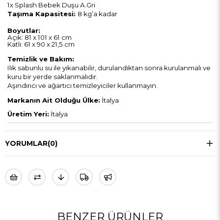
1x Splash Bebek Duşu A.Gri
Taşıma Kapasitesi:
8 kg’a kadar
Boyutlar:
Açık: 81 x 101 x 61 cm
Katlı: 61 x 90 x 21,5 cm
Temizlik ve Bakım:
Ilık sabunlu su ile yıkanabilir, durulandıktan sonra kurulanmalı ve
kuru bir yerde saklanmalıdır.
Aşındırıcı ve ağartıcı temizleyiciler kullanmayın.
Markanın Ait Olduğu Ülke:
İtalya
Üretim Yeri:
İtalya
YORUMLAR
(0)
BENZER ÜRÜNLER