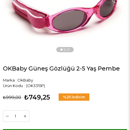
OKBaby Güneş Gözlüğü 2-5 Yaş Pembe
Marka
:
OkBaby
(OK3315P)
₺749,25
₺999,00
%
25
İndirim