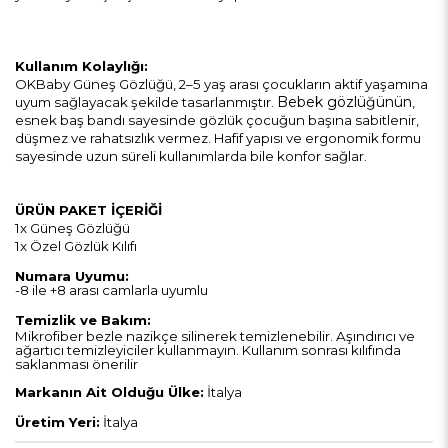
Kullanım Kolaylığı:
OKBaby Güneş Gözlüğü, 2–5 yaş arası çocukların aktif yaşamına
Bebek gözlüğünün
uyum sağlayacak şekilde tasarlanmıştır.
,
esnek baş bandı sayesinde gözlük çocuğun başına sabitlenir,
düşmez ve rahatsızlık vermez. Hafif yapısı ve ergonomik formu
sayesinde uzun süreli kullanımlarda bile konfor sağlar.
ÜRÜN PAKET İÇERİĞİ
1x Güneş Gözlüğü
1x Özel Gözlük Kılıfı
Numara Uyumu:
-8 ile +8 arası camlarla uyumlu
Temizlik ve Bakım:
Mikrofiber bezle nazikçe silinerek temizlenebilir.
Aşındırıcı ve
ağartıcı temizleyiciler kullanmayın.
Kullanım sonrası kılıfında
saklanması önerilir
Markanın Ait Olduğu Ülke:
İtalya
Üretim Yeri:
İtalya