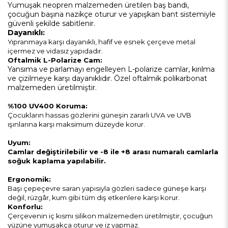
Yumuşak neopren malzemeden üretilen baş bandı,
çocuğun başına nazikçe oturur ve yapışkan bant sistemiyle
güvenli şekilde sabitlenir.
Dayanıklı:
Yıpranmaya karşı dayanıklı, hafif ve esnek çerçeve metal
içermez ve vidasız yapıdadır.
Oftalmik L-Polarize Cam:
Yansıma ve parlamayı engelleyen L-polarize camlar, kırılma
ve çizilmeye karşı dayanıklıdır. Özel oftalmik polikarbonat
malzemeden üretilmiştir.
%100 UV400 Koruma:
Çocukların hassas gözlerini güneşin zararlı UVA ve UVB
ışınlarına karşı maksimum düzeyde korur.
Uyum:
Camlar değiştirilebilir ve -8 ile +8 arası numaralı camlarla
soğuk kaplama yapılabilir.
Ergonomik:
Başı çepeçevre saran yapısıyla gözleri sadece güneşe karşı
değil, rüzgâr, kum gibi tüm dış etkenlere karşı korur.
Konforlu:
Çerçevenin iç kısmı silikon malzemeden üretilmiştir, çocuğun
yüzüne yumuşakça oturur ve iz yapmaz.