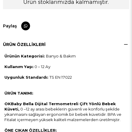
Ürün stoklarımızda kalmamıştır.
Paylaş
ÜRÜN ÖZELLIKLERI
Ürünün Kategorisi:
Banyo & Bakım
Kullanım Yaşı:
0 – 12 Ay
Uygunluk Standardı:
TS EN 17022
ÜRÜN TANIMI:
OKBaby Bella Dijital Termometreli Çift Yönlü Bebek
Küveti,
0 –12 ay arası bebeklerin güvenli ve konforlu şekilde
yıkanmasını sağlayan ergonomik bir bebek küvetidir. BPA ve
Fitalat içermeyen yüksek kaliteli malzemelerden üretilmiştir.
ÖNE ÇIKAN ÖZELLİKLER: