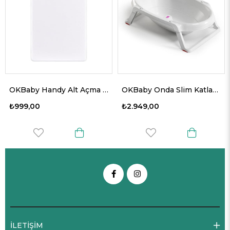
OKBaby Handy Alt Açma Minderi
OKBaby Onda Slim Katlanır Bebek Küveti K.Beyaz
₺999,00
₺2.949,00
İLETİŞİM