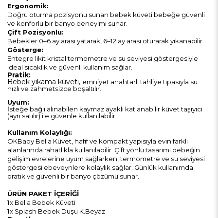
Ergonomik:
Doğru oturma pozisyonu sunan bebek küveti bebeğe güvenli
ve konforlu bir banyo deneyimi sunar.
Çift Pozisyonlu:
Bebekler 0–6 ay arası yatarak, 6–12 ay arası oturarak yıkanabilir.
Gösterge:
Entegre likit kristal termometre ve su seviyesi göstergesiyle
ideal sıcaklık ve güvenli kullanım sağlar.
Pratik:
Bebek yıkama küveti,
emniyet anahtarlı tahliye tıpasıyla su
hızlı ve zahmetsizce boşaltılır.
Uyum:
İsteğe bağlı alınabilen kaymaz ayaklı katlanabilir küvet taşıyıcı
(ayrı satılır) ile güvenle kullanılabilir.
Kullanım Kolaylığı:
OKBaby Bella Küvet, hafif ve kompakt yapısıyla evin farklı
alanlarında rahatlıkla kullanılabilir. Çift yönlü tasarımı bebeğin
gelişim evrelerine uyum sağlarken, termometre ve su seviyesi
göstergesi ebeveynlere kolaylık sağlar. Günlük kullanımda
pratik ve güvenli bir banyo çözümü sunar.
ÜRÜN PAKET İÇERİĞİ
1x Bella Bebek Küveti
1x Splash Bebek Duşu K.Beyaz