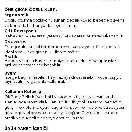
ÖNE ÇIKAN ÖZELLİKLER:
Ergonomik:
Doğru oturma pozisyonu sunan bebek küveti bebeğe güvenli
ve konforlu bir banyo deneyimi sunar.
Çift Pozisyonlu:
Bebekler 0–6 ay arası yatarak, 6–12 ay arası oturarak yıkanabilir.
Gösterge:
Entegre likit kristal termometre ve su seviyesi göstergesiyle
ideal sıcaklık ve güvenli kullanım sağlar.
Pratik:
Bebek yıkama küveti,
emniyet anahtarlı tahliye tıpasıyla su
hızlı ve zahmetsizce boşaltılır.
Uyum:
İsteğe bağlı alınabilen kaymaz ayaklı katlanabilir küvet taşıyıcı
(ayrı satılır) ile güvenle kullanılabilir.
Kullanım Kolaylığı:
OKBaby Bella Küvet, hafif ve kompakt yapısıyla evin farklı
alanlarında rahatlıkla kullanılabilir. Çift yönlü tasarımı bebeğin
gelişim evrelerine uyum sağlarken, termometre ve su seviyesi
göstergesi ebeveynlere kolaylık sağlar. Günlük kullanımda
pratik ve güvenli bir banyo çözümü sunar.
ÜRÜN PAKET İÇERİĞİ