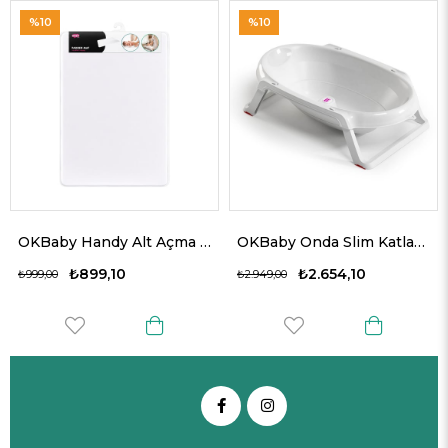
10
%10
%1
OKBaby Handy Alt Açma Minderi
OKBaby Onda Slim Katlanır Bebek Küveti K.Beyaz
₺899,10
₺2.654,10
9,00
₺2.949,00
₺1.739