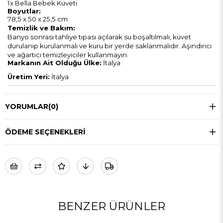
1x Bella Bebek Küveti
Boyutlar:
78,5 x 50 x 25,5 cm
Temizlik ve Bakım:
Banyo sonrası tahliye tıpası açılarak su boşaltılmalı, küvet
durulanıp kurulanmalı ve kuru bir yerde saklanmalıdır. Aşındırıcı
ve ağartıcı temizleyiciler kullanmayın.
Markanın Ait Olduğu Ülke:
İtalya
Üretim Yeri:
İtalya
YORUMLAR
(0)
ÖDEME SEÇENEKLERI
BENZER ÜRÜNLER