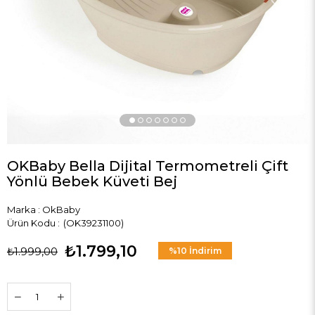
OKBaby Bella Dijital Termometreli Çift
Yönlü Bebek Küveti Bej
Marka
:
OkBaby
(OK39231100)
₺1.799,10
₺1.999,00
%
10
İndirim