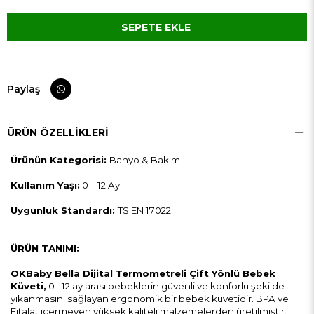
Paylaş
ÜRÜN ÖZELLIKLERI
Ürünün Kategorisi:
Banyo & Bakım
Kullanım Yaşı:
0 – 12 Ay
Uygunluk Standardı:
TS EN 17022
ÜRÜN TANIMI:
OKBaby Bella Dijital Termometreli Çift Yönlü Bebek
Küveti,
0 –12 ay arası bebeklerin güvenli ve konforlu şekilde
yıkanmasını sağlayan ergonomik bir bebek küvetidir. BPA ve
Fitalat içermeyen yüksek kaliteli malzemelerden üretilmiştir.