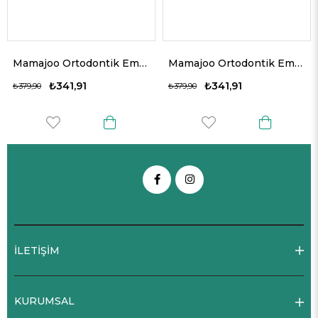
Mamajoo Ortodontik Emzik Seti 12 Ay+ Beyaz & Baykuş | İkili, Silikon, Damaklı
Mamajoo Ortodontik Emzik Seti 6 Ay+ Pembe & İnek | İkili, Silikon, Damaklı
₺341,91
₺341,91
₺379,90
₺379,90
İLETİŞİM
KURUMSAL