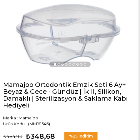
›
Mamajoo Ortodontik Emzik Seti 6 Ay+
Beyaz & Gece - Gündüz | İkili, Silikon,
Damaklı | Sterilizasyon & Saklama Kabı
Hediyeli
Marka
:
Mamajoo
(MMJ8546)
₺348,68
₺464,90
%
25
İndirim