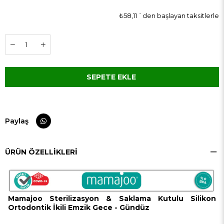
₺58,11
`den başlayan taksitlerle
Paylaş
ÜRÜN ÖZELLIKLERI
Mamajoo Sterilizasyon & Saklama Kutulu Silikon
Ortodontik İkili Emzik Gece - Gündüz