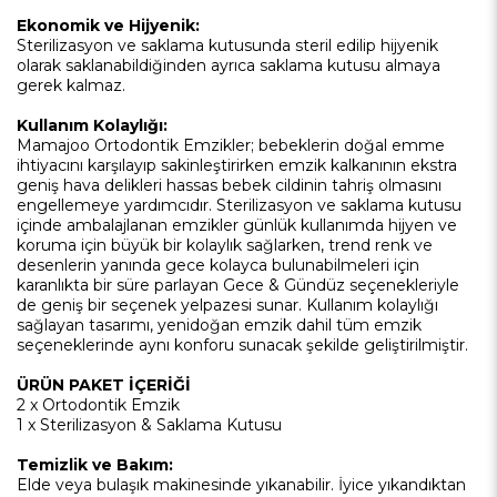
Ekonomik ve Hijyenik:
Sterilizasyon ve saklama kutusunda steril edilip hijyenik
olarak saklanabildiğinden ayrıca saklama kutusu almaya
gerek kalmaz.
Kullanım Kolaylığı:
Mamajoo Ortodontik Emzikler; bebeklerin doğal emme
ihtiyacını karşılayıp sakinleştirirken emzik kalkanının ekstra
geniş hava delikleri hassas bebek cildinin tahriş olmasını
engellemeye yardımcıdır. Sterilizasyon ve saklama kutusu
içinde ambalajlanan emzikler günlük kullanımda hijyen ve
koruma için büyük bir kolaylık sağlarken, trend renk ve
desenlerin yanında gece kolayca bulunabilmeleri için
karanlıkta bir süre parlayan Gece & Gündüz seçenekleriyle
de geniş bir seçenek yelpazesi sunar. Kullanım kolaylığı
sağlayan tasarımı, yenidoğan emzik dahil tüm emzik
seçeneklerinde aynı konforu sunacak şekilde geliştirilmiştir.
ÜRÜN PAKET İÇERİĞİ
2 x Ortodontik Emzik
1 x Sterilizasyon & Saklama Kutusu
Temizlik ve Bakım:
Elde veya bulaşık makinesinde yıkanabilir. İyice yıkandıktan