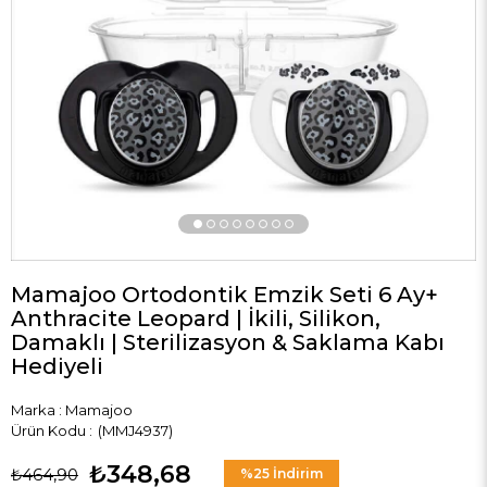
›
Mamajoo Ortodontik Emzik Seti 6 Ay+
Anthracite Leopard | İkili, Silikon,
Damaklı | Sterilizasyon & Saklama Kabı
Hediyeli
Marka
:
Mamajoo
(MMJ4937)
₺348,68
₺464,90
%
25
İndirim