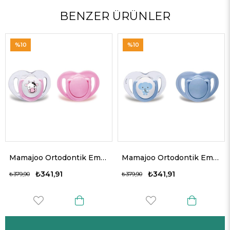
BENZER ÜRÜNLER
%10
%10
Mamajoo Ortodontik Emzik Seti 6 Ay+ Pembe & İnek | İkili, Silikon, Damaklı
Mamajoo Ortodontik Emzik Seti 6 Ay+ Mavi & Fil | İkili, Silikon, Damaklı
₺341,91
₺341,91
₺379,90
₺379,90