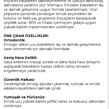
ihtiyacını karşılarken sakinleşmelerine ve uykuya daha kolay
dalmalarına yardımcı olur. Mamajoo Emzikler bebeklerin diş
ve damak gelişimine uygun formda tasarlanmıştır. Ürün
yelpazesi içerisinde yenidoğan emzik seçenekleri de
bulunur ve farklı yaş gruplarının ihtiyaçlarını karşılayacak
çeşitlilik sunar. BPA ve Fitalat içermeyen gıdaya uygun
yüksek kaliteli malzemelerden üretilmiştir.
ÖNE ÇIKAN ÖZELLİKLER:
Ortodontik:
Emziğin silikon ucu bebeklerin diş ve damak gelişimlerine
zarar vermemek için damaklı formdadır.
Geniş Hava Delikli:
Salya birikimini önleyip sürekli ve daha fazla hava dolaşımı
sağlayarak bebeklerin hassas cildinin tahriş olmasını
engellemeye yardımcıdır.
Güvenlik Halkası:
Gerektiğinde emziği ağızdan çıkarmak, tutmak ve emzik
askılarını kıyafetlere takmak içindir.
Yumuşak ve Pürüzsüz:
Emzik ucu yüksek kaliteli şeffaf, tatsız ve kokusuz silikondan
üretilmiştir.