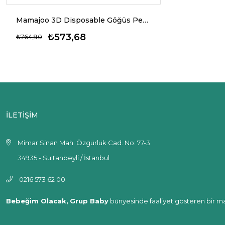
Mamajoo 3D Disposable Göğüs Pedi Ultra Emici ve İnce, 3 X 32 Adet
₺573,68
₺764,90
İLETİŞİM
Mimar Sinan Mah. Özgürlük Cad. No: 77-3
34935 - Sultanbeyli / İstanbul
0216 573 62 00
Bebeğim Olacak,
Grup Baby
bünyesinde faaliyet gösteren bir ma