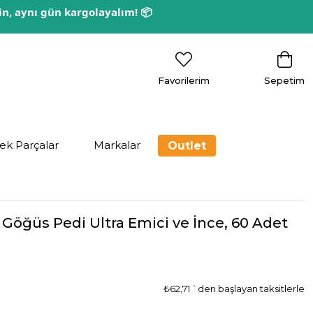
rin, aynı gün kargolayalım! 📦
Favorilerim
Sepetim
ek Parçalar
Markalar
Outlet
öğüs Pedi Ultra Emici ve İnce, 60 Adet
₺62,71
`den başlayan taksitlerle