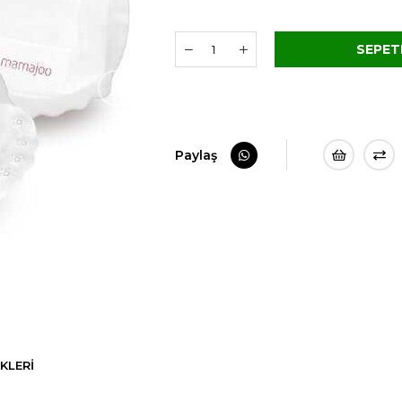
›
Paylaş
KLERI