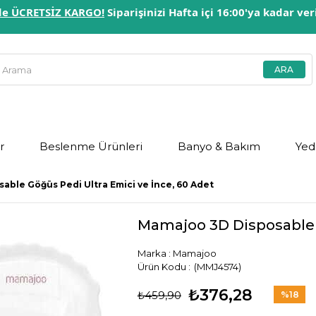
erde ÜCRETSİZ KARGO!
Siparişinizi Hafta içi 16:00'ya kadar ve
r
Beslenme Ürünleri
Banyo & Bakım
Yed
able Göğüs Pedi Ultra Emici ve İnce, 60 Adet
Mamajoo 3D Disposable G
Marka
:
Mamajoo
(MMJ4574)
₺376,28
₺459,90
%
18
İndirim