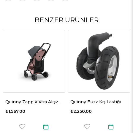
BENZER ÜRÜNLER
%10
Quinny Zapp X Xtra Alışveriş Torbası
Quinny Buzz Kış Lastiği
67,00
₺2.250,00
₺1.749,