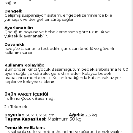
sağlar.
Dengeli:
Gelişmiş süspansiyon sistemi, engebeli zeminlerde bile
yumuşak ve dengeli bir sürüş sağlar.
Ayarlanabilir:
Çocuğun boyuna ve bebek arabasına göre uzunluk ve
yükseklik ayarlanabilir.
Dayanıklı:
İsveç’te tasarlanıp test edilmiştir, uzun ömürlü ve güvenli
kullanım sunar.
Kullanım Kolaylığı:
Bumprider İkinci Çocuk Basamağı, tüm bebek arabalarına %100
uyum sağlar, ekstra alet gerektirmeden kolayca bebek
arabalarına monte edilir. Kullanılmadığında katlanarak az yer
kaplar ve kolayca saklanır.
ÜRÜN
PAKET İÇERİĞİ
1 x İkinci Çocuk Basamağı,
2 x Tekerlek
Ağırlık:
Boyutlar:
30 x 10 x 30 cm
2,3 kg
Taşıma Kapasitesi:
Maximum 30 kg
Temizlik ve Bakım:
Ilık sabunlu su ile silinebilir.
Aşındırıcı ve ağartıcı temizleyiciler