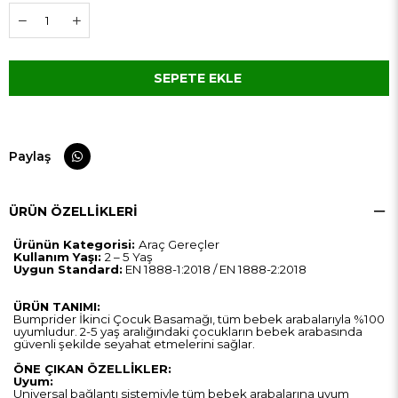
Paylaş
ÜRÜN ÖZELLIKLERI
Ürünün Kategorisi:
Araç Gereçler
Kullanım Yaşı:
2 – 5 Yaş
Uygun Standard:
EN 1888-1:2018 / EN 1888-2:2018
ÜRÜN TANIMI:
Bumprider İkinci Çocuk Basamağı, tüm bebek arabalarıyla %100
uyumludur. 2-5 yaş aralığındaki çocukların bebek arabasında
güvenli şekilde seyahat etmelerini sağlar.
ÖNE ÇIKAN ÖZELLİKLER:
Uyum:
Universal bağlantı sistemiyle tüm bebek arabalarına uyum