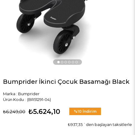
›
Bumprider İkinci Çocuk Basamağı Black
Marka
:
Bumprider
(BR51291-04)
₺5.624,10
₺6.249,00
%
10
İndirim
₺937,35
`den başlayan taksitlerle