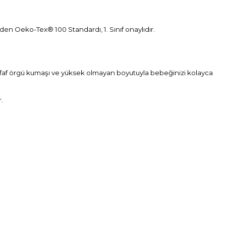
 eden
Oeko-Tex®
100 Standardı, 1. Sınıf onaylıdır.
 şeffaf örgü kumaşı ve yüksek olmayan boyutuyla bebeğinizi kolayca
.