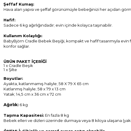
Şeffaf Kumaş:
Hava alan yapısı ve şeffaf görünümüyle bebeğinizi her açıdan görmen
Hafif:
Sadece 6 kg ağırlığındadır; evin içinde kolayca taşınabilir.
Kullanım Kolaylığı:
BabyBjörn Cradle Bebek Beşiği, kompakt ve hafif tasarımıyla evin fa
konfor sağlar.
ÜRÜN
PAKET İÇERİĞİ
1 x Cradle Beşik
1 x Şilte
Boyutlar:
Ayakta, katlanmamış haliyle; 58 X 79 X 65 cm
Katlanmış haliyle; 58 x 79 x 13 cm
Yatak; 14,5 cm x 36 cm x 72 cm
Ağırlık:
6 kg
Taşıma Kapasitesi:
En fazla 8 kg
Bebek elleri ve dizleri üzerinde durmaya veya 8 kiloya ulaşana (yaklaş