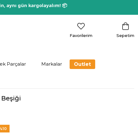
rin, aynı gün kargolayalım! 📦
Favorilerim
Sepetim
ek Parçalar
Markalar
Outlet
 Beşiği
%
10
dirim