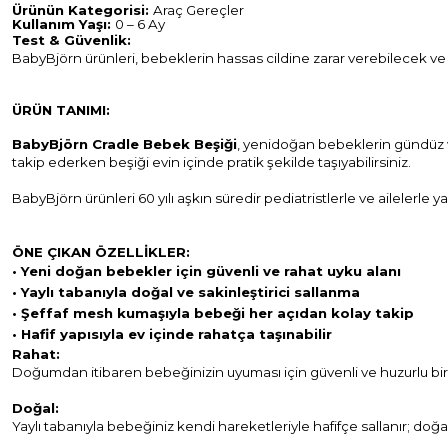
Ürünün Kategorisi:
Araç Gereçler
Kullanım Yaşı:
0 – 6 Ay
Test & Güvenlik:
BabyBjörn ürünleri, bebeklerin hassas cildine zarar verebilecek ve
ÜRÜN TANIMI:
BabyBjörn Cradle Bebek Beşiği
, yenidoğan bebeklerin gündüz ve
takip ederken beşiği evin içinde pratik şekilde taşıyabilirsiniz.
BabyBjörn ürünleri 60 yılı aşkın süredir pediatristlerle ve ailelerle y
ÖNE ÇIKAN ÖZELLİKLER:
• Yeni doğan bebekler için güvenli ve rahat uyku alanı
• Yaylı tabanıyla doğal ve sakinleştirici sallanma
• Şeffaf mesh kumaşıyla bebeği her açıdan kolay takip
• Hafif yapısıyla ev içinde rahatça taşınabilir
Rahat:
Doğumdan itibaren bebeğinizin uyuması için güvenli ve huzurlu bir o
Doğal:
Yaylı tabanıyla bebeğiniz kendi hareketleriyle hafifçe sallanır; doğ