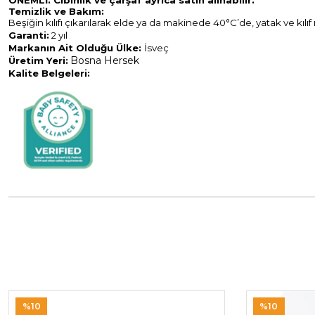
ÖNEMLİ: Cibinlik ve çarşaf ayrıca satın alınabilir.
Temizlik ve Bakım:
Beşiğin kılıfı çıkarılarak elde ya da makinede 40°C’de, yatak ve kılıf
Garanti:
2 yıl
Markanın Ait Olduğu Ülke:
İsveç
Bosna Hersek
Üretim Yeri:
Kalite Belgeleri:
%10
%10