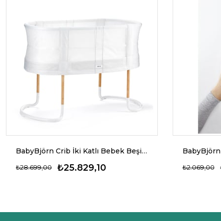
BabyBjörn Crib İki Katlı Bebek Beşiği
₺25.829,10
₺28.699,00
₺2.069,00