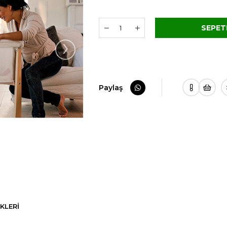
›
Paylaş
KLERI