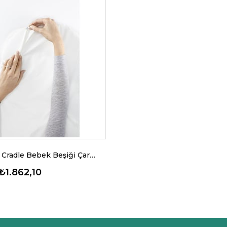
BabyBjörn Cradle Bebek Beşiği Çarşaf Beyaz
₺1.862,10