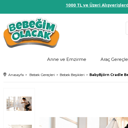
1000 TL ve Üzeri Alışverişl
Anne ve Emzirme
Araç Gereçle
Anasayfa
Bebek Gereçleri
Bebek Beşikleri
BabyBjörn Cradle B