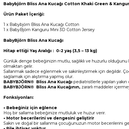
Babybjörn Bliss Ana Kucağı Cotton Khaki Green & Kangur
Ürün Paket İçeriği:
1 x Babybjörn Bliss Ana Kucağı Cotton
1 x BabyBjörn Kanguru Mini 3D Cotton Jersey
BabyBjörn Bliss Ana Kucağı
Hitap ettiği Yaş Aralığı : 0-2 yaş (3,5 – 13 kg)
Günlük denge bebeğinizin mutlu, sağlıklı ve huzurlu olduğunu 
olmaktan gelir.
Sallanmak sadece eğlenmek ve sakinleştirmek için değildir. Ç
sağlamak için alıştırma yapmış olur.
BABYBJÖRN® Bliss Ana Kucağı
pediatristlerle yapılan yakın 
BABYBJÖRN® Bliss Ana Kucağının,
zararlı maddeler içermey
Fonksiyonları:
• Bebeğiniz için eğlence
Hoş bir sallama bebeğinize mutluluk ve huzur verir.
• Motor becerilerini ve dengesini geliştirir
Sakin ve doğal bir sallanma çocuğunuzun motor becerilerini geliş
• Pile ihtiyaç yoktur