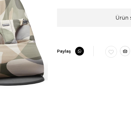
Ürün 
›
Paylaş