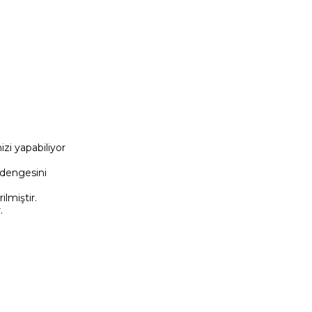
zi yapabiliyor
 dengesini
ilmiştir.
r.