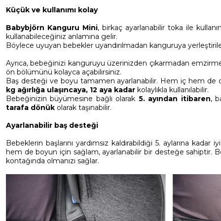
Küçük ve kullanımı kolay
Babybjörn Kanguru Mini
, birkaç ayarlanabilir toka ile kul
kullanabileceğiniz anlamına gelir.
Böylece uyuyan bebekler uyandırılmadan kanguruya yerleştirilebil
Ayrıca, bebeğinizi kanguruyu üzerinizden çıkarmadan emzirmen
ön bölümünü kolayca açabilirsiniz.
Baş desteği ve boyu tamamen ayarlanabilir. Hem iç hem de 
kg ağırlığa ulaşıncaya, 12 aya kadar
kolaylıkla kullanılabilir.
Bebeğinizin büyümesine bağlı olarak
5. ayından itibaren
, b
tarafa dönük
olarak taşınabilir.
Ayarlanabilir baş desteği
Bebeklerin başlarını yardımsız kaldırabildiği 5. aylarına kadar 
hem de boyun için sağlam, ayarlanabilir bir desteğe sahiptir. 
kontağında olmanızı sağlar.