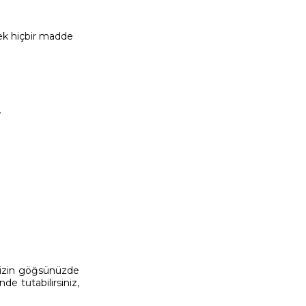
cek hiçbir madde
.
nizin göğsünüzde
e tutabilirsiniz,