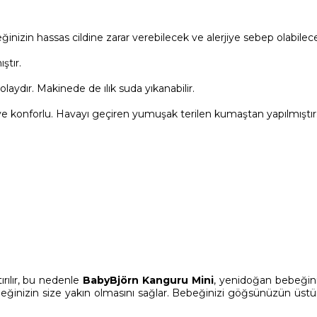
nizin hassas cildine zarar verebilecek ve alerjiye sebep olabile
ştır.
kolaydır. Makinede de ılık suda yıkanabilir.
ve konforlu. Havayı geçiren yumuşak terilen kumaştan yapılmıştır
tırılır, bu nedenle
BabyBjörn Kanguru Mini
, yenidoğan bebeği
ğinizin size yakın olmasını sağlar. Bebeğinizi göğsünüzün üstünd