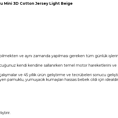
u Mini 3D Cotton Jersey Light Beige
bilmekten ve aynı zamanda yapılması gereken tüm günlük işlerini
ocuğunuz kendi kendine sallanırken temel motor hareketlerini ve
çalışmalar ve 45 yıllık ürün geliştirme ve tecrübeleri sonucu geliştir
en pamuklu, yumuşacık kumaşları hassas bebek cildi için idealdi
tirir.