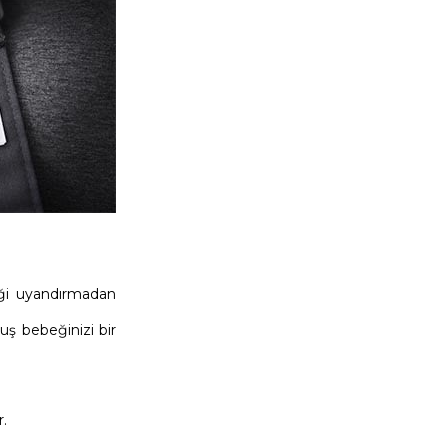
beği uyandırmadan
muş bebeğinizi bir
.