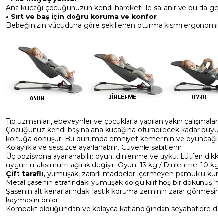
Ana kucağı çocuğunuzun kendi hareketi ile sallanır ve bu da gel
• Sırt ve baş için doğru koruma ve konfor
Bebeğinizin vücuduna göre şekillenen oturma kısmı ergonomik 
Tıp uzmanları, ebeveynler ve çocuklarla yapılan yakın çalışmalarl
Çocuğunuz kendi başına ana kucağına oturabilecek kadar büy
koltuğa dönüşür. Bu durumda emniyet kemerinin ve oyuncağın 
Kolaylıkla ve sessizce ayarlanabilir. Güvenle sabitlenir.
Üç pozisyona ayarlanabilir: oyun, dinlenme ve uyku. Lütfen dikk
uygun maksimum ağırlık değişir: Oyun: 13 kg./ Dinlenme: 10 kg
Çift taraflı,
yumuşak, zararlı maddeler içermeyen pamuklu kumaşl
Metal şasenin etrafındaki yumuşak dolgu kılıf hoş bir dokunuş his
Şasenin alt kenarlarındaki lastik koruma zeminin zarar görmes
kaymasını önler.
Kompakt olduğundan ve kolayca katlandığından seyahatlere de 