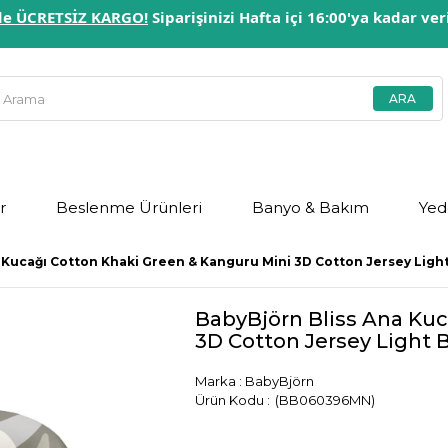
erde ÜCRETSİZ KARGO!
Siparişinizi Hafta içi 16:00'ya kadar ve
r
Beslenme Ürünleri
Banyo & Bakım
Yed
 Kucağı Cotton Khaki Green & Kanguru Mini 3D Cotton Jersey Ligh
BabyBjörn Bliss Ana Kuc
3D Cotton Jersey Light 
Marka
:
BabyBjörn
(BB060396MN)