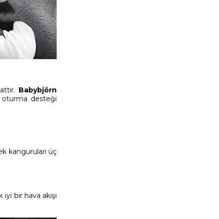
attır.
Babybjörn
yi oturma desteği
bek kanguruları üç
 iyi bir hava akışı