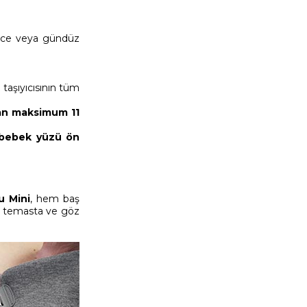
 gece veya gündüz
taşıyıcısının tüm
dan maksimum 11
bebek yüzü ön
u Mini
, hem baş
ın temasta ve göz