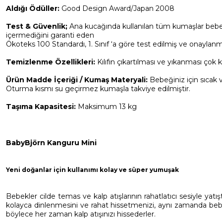
Aldığı Ödüller:
Good Design Award/Japan 2008
Test & Güvenlik;
Ana kucağında kullanılan tüm kumaşlar bebeği
içermediğini garanti eden
Ökoteks 100 Standardı, 1. Sınıf ‘a göre test edilmiş ve onaylanmı
Temizlenme Özellikleri:
Kılıfın çıkartılması ve yıkanması çok 
Ürün Madde İçeriği / Kumaş Materyali:
Bebeğiniz için sıcak 
Oturma kısmı su geçirmez kumaşla takviye edilmiştir.
Taşıma Kapasitesi:
Maksimum 13 kg
BabyBjörn Kanguru Mini
Yeni doğanlar için kullanımı kolay ve süper yumuşak
Bebekler cilde temas ve kalp atışlarının rahatlatıcı sesiyle yatış
kolayca dinlenmesini ve rahat hissetmenizi, aynı zamanda bebe
böylece her zaman kalp atışınızı hissederler.