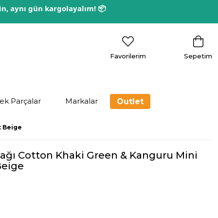
rin, aynı gün kargolayalım! 📦
Favorilerim
Sepetim
ek Parçalar
Markalar
Outlet
t Beige
ağı Cotton Khaki Green & Kanguru Mini
Beige