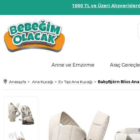
1000 TL ve Üzeri Alışverişl
Anne ve Emzirme
Araç Gereçle
Anasayfa
Ana Kucağı
Ev Tipi Ana Kucağı
BabyBjörn Bliss Ana