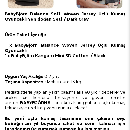
BabyBjörn Balance Soft Woven Jersey Üçlü Kumaş
Oyuncaklı Yenidoğan Seti / Dark Grey
Ürün Paket İçeriği:
1 x BabyBjörn Balance Woven Jersey Üçlü Kumaş
Oyuncaklı
1 x
BabyBjörn Kanguru Mini 3D Cotton / Black
Uygun Yaş Aralığı:
0-2 yaş
Taşıma Kapasitesi:
Maksimum 13 kg
Pediatristlerle yapılan yakın çalışmalarla 60 yıldır bebekler ve
aileleri için konforlu, fonksiyonel ve güvenli ürünler
üreten
BABYBJÖRN®
,
ana kucakları grubuna üçlü kumaş
teknojisiyle üretilmiş yeni ürününü ekledi!
Bu yeni üçlü kumaş
tasarımını
öne çıkaran şey;
bebeğinizin yıl boyunca rahat ve serin kalması i
çin
tasarlanmış üç yumuşak kumaşın kullanılmasıdır.