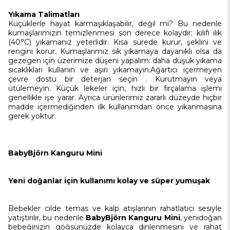
Yıkama Talimatları
Küçüklerle hayat karmaşıklaşabilir, değil mi? Bu nedenle
kumaşlarımızın temizlenmesi son derece kolaydır; kılıfı ılık
(40°C) yıkamanız yeterlidir. Kısa sürede kurur, şeklini ve
rengini korur. Kumaşlarımız sık yıkamaya dayanıklı olsa da
gezegen için üzerimize düşeni yapalım: daha düşük yıkama
sıcaklıkları kullanın ve aşırı yıkamayın.Ağartıcı içermeyen
çevre dostu bir deterjan seçin . Kurutmayın veya
ütülemeyin. Küçük lekeler için, hızlı bir fırçalama işlemi
genellikle işe yarar. Ayrıca ürünlerimiz zararlı düzeyde hiçbir
madde içermediğinden ilk kullanımdan önce yıkanmasına
gerek yoktur.
BabyBjörn Kanguru Mini
Yeni doğanlar için kullanımı kolay ve süper yumuşak
Bebekler cilde temas ve kalp atışlarının rahatlatıcı sesiyle
yatıştırılır, bu nedenle
BabyBjörn Kanguru Mini
, yenidoğan
bebeğinizin göğsünüzde kolayca dinlenmesini ve rahat