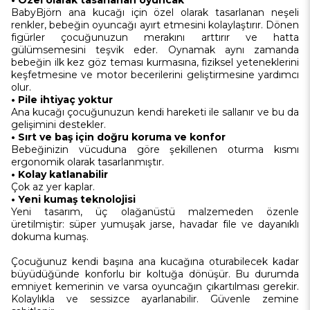
BabyBjörn ana kucağı için özel olarak tasarlanan neşeli
renkler, bebeğin oyuncağı ayırt etmesini kolaylaştırır. Dönen
figürler çocuğunuzun merakını arttırır ve hatta
gülümsemesini teşvik eder. Oynamak aynı zamanda
bebeğin ilk kez göz teması kurmasına, fiziksel yeteneklerini
keşfetmesine ve motor becerilerini geliştirmesine yardımcı
olur.
• Pile ihtiyaç yoktur
Ana kucağı çocuğunuzun kendi hareketi ile sallanır ve bu da
gelişimini destekler.
• Sırt ve baş için doğru koruma ve konfor
Bebeğinizin vücuduna göre şekillenen oturma kısmı
ergonomik olarak tasarlanmıştır.
• Kolay katlanabilir
Çok az yer kaplar.
• Yeni kumaş teknolojisi
Yeni tasarım, üç olağanüstü malzemeden özenle
üretilmiştir: süper yumuşak jarse, havadar file ve dayanıklı
dokuma kumaş.
Çocuğunuz kendi başına ana kucağına oturabilecek kadar
büyüdüğünde konforlu bir koltuğa dönüşür. Bu durumda
emniyet kemerinin ve varsa oyuncağın çıkartılması gerekir.
Kolaylıkla ve sessizce ayarlanabilir. Güvenle zemine