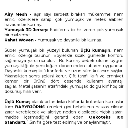
Airy Mesh -
aşırı ısıyı serbest bırakan mükemmel nem
emici özelliklere sahip, çok yumuşak ve nefes alabilen
havadar bir kumaş.
Yumuşak 3D Jersey:
Kadifemsi bir his veren çok yumuşak
bir malzeme.
Rahat
Woven
-
Yumuşak ve dayanıklı bir kumaş.
Süper yumuşak bir yüzeyi bulunan
üçlü kumaşın,
nem
emici özelliği bulunur. Böylelikle sıcak günlerde konforu
sağlamaya yardımcı olur. Bu kumaş bebek cildine uygun
yumuşaklığı ile yenidoğan döneminden itibaren uygundur.
Dayanıklı kumaş kılıfı konforlu ve uzun süre kullanım sağlar.
Yıkandıktan sonra şeklini korur. Çift taraflı kılıfı ve emniyet
kemeri bir ürünü dört desende kullanım avantajı
sağlar. Metal şasenin etrafındaki yumuşak dolgu kılıf hoş bir
dokunuş hissi verir.
Üçlü Kumaş
olarak adlandırılan kılıflarda kullanılan kumaşlar
tüm
BABYBJÖRN®
ürünleri gibi bebeklerin hassas cildine
zarar verebilecek ve alerjiye neden olabilecek hiçbir zararlı
madde içermediğini garanti eden
Oekoteks 100
Standartı
, 1.Sınıf‘a göre test edilmiş ve onaylanmıştır.