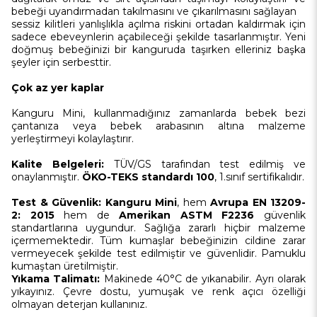
bebeği uyandırmadan takılmasını ve çıkarılmasını sağlayan
sessiz kilitleri yanlışlıkla açılma riskini ortadan kaldırmak için
sadece ebeveynlerin açabileceği şekilde tasarlanmıştır. Yeni
doğmuş bebeğinizi bir kanguruda taşırken elleriniz başka
şeyler için serbesttir.
Çok az yer kaplar
Kanguru Mini, kullanmadığınız zamanlarda bebek bezi
çantanıza veya bebek arabasının altına malzeme
yerleştirmeyi kolaylaştırır.
Kalite Belgeleri:
TÜV/GS tarafından test edilmiş ve
onaylanmıştır.
ÖKO-TEKS standardı 100
, 1.sınıf sertifikalıdır.
Test & Güvenlik:
Kanguru Mini
, hem
Avrupa EN 13209-
2: 2015
hem de
Amerikan ASTM F2236
güvenlik
standartlarına uygundur. Sağlığa zararlı hiçbir malzeme
içermemektedir. Tüm kumaşlar bebeğinizin cildine zarar
vermeyecek şekilde test edilmiştir ve güvenlidir. Pamuklu
kumaştan üretilmiştir.
Yıkama Talimatı:
Makinede 40°C de yıkanabilir. Ayrı olarak
yıkayınız. Çevre dostu, yumuşak ve renk açıcı özelliği
olmayan deterjan kullanınız.