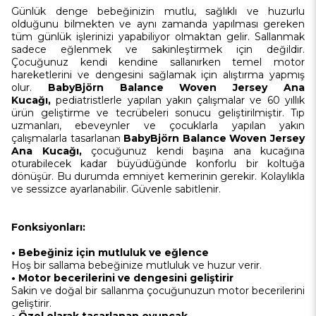
Günlük denge bebeğinizin mutlu, sağlıklı ve huzurlu
olduğunu bilmekten ve aynı zamanda yapılması gereken
tüm günlük işlerinizi yapabiliyor olmaktan gelir. Sallanmak
sadece eğlenmek ve sakinleştirmek için değildir.
Çocuğunuz kendi kendine sallanırken temel motor
hareketlerini ve dengesini sağlamak için alıştırma yapmış
olur.
BabyBjörn Balance Woven Jersey Ana
Kucağı,
pediatristlerle yapılan yakın çalışmalar ve 60 yıllık
ürün geliştirme ve tecrübeleri sonucu geliştirilmiştir. Tıp
uzmanları, ebeveynler ve çocuklarla yapılan yakın
çalışmalarla tasarlanan
BabyBjörn Balance Woven Jersey
Ana Kucağı,
çocuğunuz kendi başına ana kucağına
oturabilecek kadar büyüdüğünde konforlu bir koltuğa
dönüşür. Bu durumda emniyet kemerinin gerekir. Kolaylıkla
ve sessizce ayarlanabilir. Güvenle sabitlenir.
Fonksiyonları:
• Bebeğiniz için mutluluk ve eğlence
Hoş bir sallama bebeğinize mutluluk ve huzur verir.
• Motor becerilerini ve dengesini geliştirir
Sakin ve doğal bir sallanma çocuğunuzun motor becerilerini
geliştirir.
• Özel olarak tasarlanan oyuncak