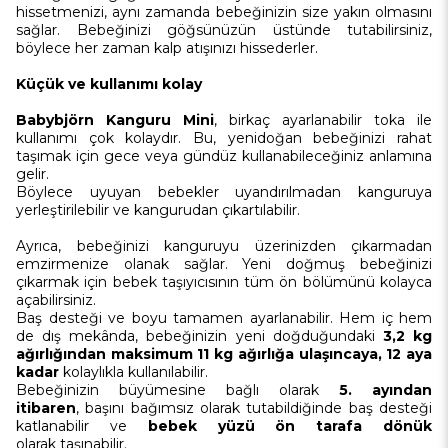
hissetmenizi, aynı zamanda bebeğinizin size yakın olmasını
sağlar. Bebeğinizi göğsünüzün üstünde tutabilirsiniz,
böylece her zaman kalp atışınızı hissederler.
Küçük ve kullanımı kolay
Babybjörn Kanguru Mini
, birkaç ayarlanabilir toka ile
kullanımı çok kolaydır. Bu, yenidoğan bebeğinizi rahat
taşımak için gece veya gündüz kullanabileceğiniz anlamına
gelir.
Böylece uyuyan bebekler uyandırılmadan kanguruya
yerleştirilebilir ve kangurudan çıkartılabilir.
Ayrıca, bebeğinizi kanguruyu üzerinizden çıkarmadan
emzirmenize olanak sağlar. Yeni doğmuş bebeğinizi
çıkarmak için bebek taşıyıcısının tüm ön bölümünü kolayca
açabilirsiniz.
Baş desteği ve boyu tamamen ayarlanabilir. Hem iç hem
de dış mekânda, bebeğinizin yeni doğduğundaki
3,2 kg
ağırlığından maksimum 11 kg ağırlığa ulaşıncaya, 12 aya
kadar
kolaylıkla kullanılabilir.
Bebeğinizin büyümesine bağlı olarak
5. ayından
itibaren
, başını bağımsız olarak tutabildiğinde baş desteği
katlanabilir ve
bebek yüzü ön tarafa dönük
olarak taşınabilir.