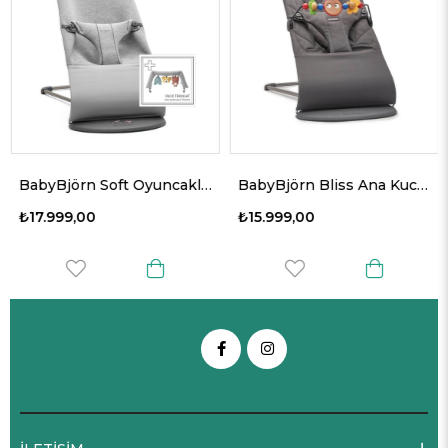
BabyBjörn Soft Oyuncaklı Bliss Ana Kucağı 3D Jersey Light Grey
BabyBjörn Bliss Ana Kucağı Oyuncaklı Petal Woven Anthracite
₺17.999,00
₺15.999,00